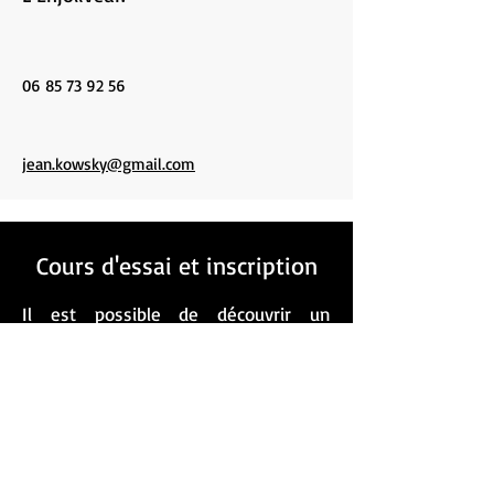
06 85 73 92 56
jean.kowsky@gmail.com
Cours d'essai et inscription
Il est possible de découvrir un
instrument lors d'un cours d'essai,
sous réserve des places disponibles.
L'horaire est déterminé en
concertation avec le professeur et
l'administration de l'école. Pour tout