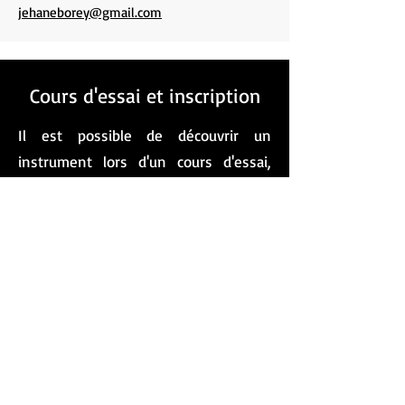
jehaneborey@gmail.com
Cours d'essai et inscription
Il est possible de découvrir un
instrument lors d'un cours d'essai,
sous réserve des places disponibles.
L'horaire est déterminé en
concertation avec le professeur et
l'administration de l'école. Pour tout
renseignement complémentaire ou
pour connaître les disponibilités,
n'hésitez pas à
nous contacter
.
© 2025 par EMVSV